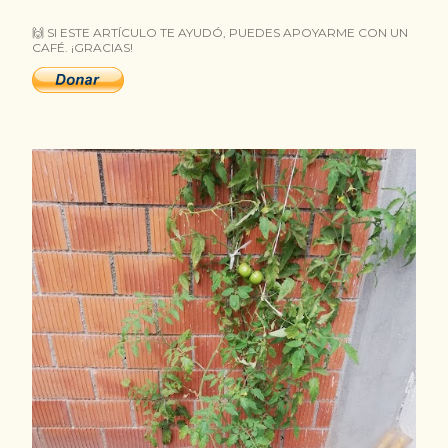
t
🙌 SI ESTE ARTÍCULO TE AYUDÓ, PUEDES APOYARME CON UN
CAFÉ. ¡GRACIAS!
r
a
d
a
s