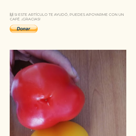
t
🙌 SI ESTE ARTÍCULO TE AYUDÓ, PUEDES APOYARME CON UN
r
CAFÉ. ¡GRACIAS!
a
d
a
s