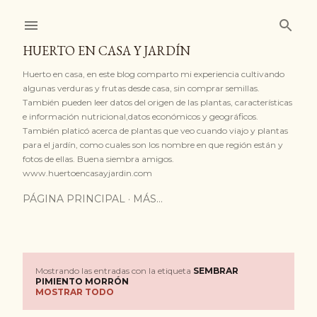
Ir al contenido principal
HUERTO EN CASA Y JARDÍN
Huerto en casa, en este blog comparto mi experiencia cultivando
algunas verduras y frutas desde casa, sin comprar semillas.
También pueden leer datos del origen de las plantas, características
e información nutricional,datos económicos y geográficos.
También platicó acerca de plantas que veo cuando viajo y plantas
para el jardín, como cuales son los nombre en que región están y
fotos de ellas. Buena siembra amigos.
www.huertoencasayjardin.com
PÁGINA PRINCIPAL
MÁS…
Mostrando las entradas con la etiqueta
SEMBRAR
E
PIMIENTO MORRÓN
MOSTRAR TODO
n