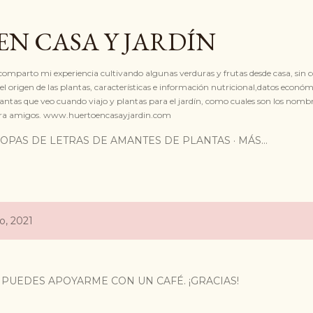
Ir al contenido principal
N CASA Y JARDÍN
 comparto mi experiencia cultivando algunas verduras y frutas desde casa, sin 
l origen de las plantas, características e información nutricional,datos económ
antas que veo cuando viajo y plantas para el jardín, como cuales son los nomb
embra amigos. www.huertoencasayjardin.com
SOPAS DE LETRAS DE AMANTES DE PLANTAS
MÁS…
o, 2021
Ó, PUEDES APOYARME CON UN CAFÉ. ¡GRACIAS!