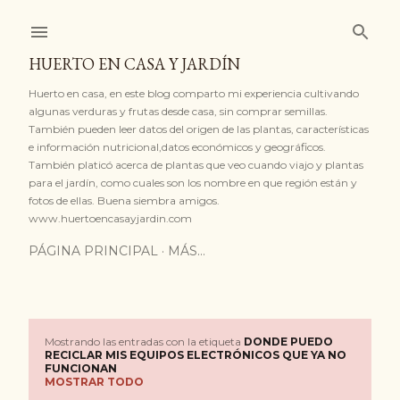
Ir al contenido principal
HUERTO EN CASA Y JARDÍN
Huerto en casa, en este blog comparto mi experiencia cultivando
algunas verduras y frutas desde casa, sin comprar semillas.
También pueden leer datos del origen de las plantas, características
e información nutricional,datos económicos y geográficos.
También platicó acerca de plantas que veo cuando viajo y plantas
para el jardín, como cuales son los nombre en que región están y
fotos de ellas. Buena siembra amigos.
www.huertoencasayjardin.com
PÁGINA PRINCIPAL
MÁS…
Mostrando las entradas con la etiqueta
DONDE PUEDO
E
RECICLAR MIS EQUIPOS ELECTRÓNICOS QUE YA NO
FUNCIONAN
MOSTRAR TODO
n