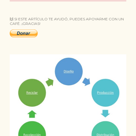
t
r
🙌 SI ESTE ARTÍCULO TE AYUDÓ, PUEDES APOYARME CON UN
CAFÉ. ¡GRACIAS!
a
d
a
s