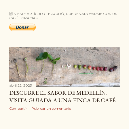
t
🙌 SI ESTE ARTÍCULO TE AYUDÓ, PUEDES APOYARME CON UN
r
CAFÉ. ¡GRACIAS!
a
d
a
s
abril 22, 2023
DESCUBRE EL SABOR DE MEDELLÍN:
VISITA GUIADA A UNA FINCA DE CAFÉ
Compartir
Publicar un comentario