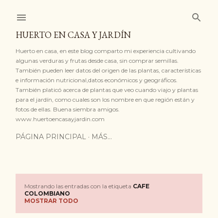
Ir al contenido principal
HUERTO EN CASA Y JARDÍN
Huerto en casa, en este blog comparto mi experiencia cultivando
algunas verduras y frutas desde casa, sin comprar semillas.
También pueden leer datos del origen de las plantas, características
e información nutricional,datos económicos y geográficos.
También platicó acerca de plantas que veo cuando viajo y plantas
para el jardín, como cuales son los nombre en que región están y
fotos de ellas. Buena siembra amigos.
www.huertoencasayjardin.com
PÁGINA PRINCIPAL
MÁS…
Mostrando las entradas con la etiqueta
CAFE
E
COLOMBIANO
MOSTRAR TODO
n