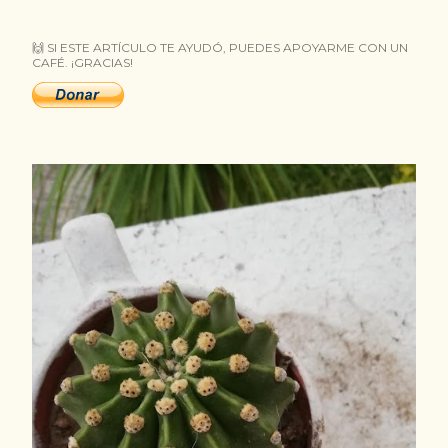
t
🙌 SI ESTE ARTÍCULO TE AYUDÓ, PUEDES APOYARME CON UN
r
CAFÉ. ¡GRACIAS!
a
d
a
s