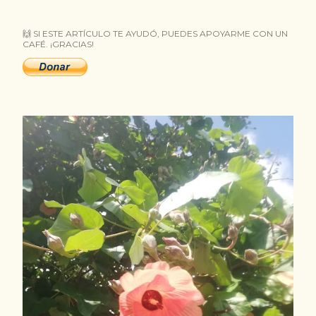
t
🙌 SI ESTE ARTÍCULO TE AYUDÓ, PUEDES APOYARME CON UN
r
CAFÉ. ¡GRACIAS!
a
d
a
s